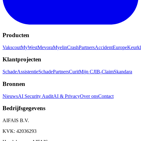
Producten
Vakscout
MyWest
Mevora
Myelin
CrashPartners
AccidentEurope
Keurkl
Klantprojecten
SchadeAssistentie
SchadePartners
Curit
Mijn CJIB-Claim
Skandara
Bronnen
Nieuws
AI Security Audit
AI & Privacy
Over ons
Contact
Bedrijfsgegevens
AIFAIS B.V.
KVK: 42036293