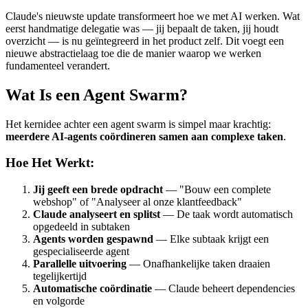
Claude's nieuwste update transformeert hoe we met AI werken. Wat
eerst handmatige delegatie was — jij bepaalt de taken, jij houdt
overzicht — is nu geïntegreerd in het product zelf. Dit voegt een
nieuwe abstractielaag toe die de manier waarop we werken
fundamenteel verandert.
Wat Is een Agent Swarm?
Het kernidee achter een agent swarm is simpel maar krachtig:
meerdere AI-agents coördineren samen aan complexe taken
.
Hoe Het Werkt:
Jij geeft een brede opdracht
— "Bouw een complete
webshop" of "Analyseer al onze klantfeedback"
Claude analyseert en splitst
— De taak wordt automatisch
opgedeeld in subtaken
Agents worden gespawnd
— Elke subtaak krijgt een
gespecialiseerde agent
Parallelle uitvoering
— Onafhankelijke taken draaien
tegelijkertijd
Automatische coördinatie
— Claude beheert dependencies
en volgorde