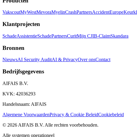
Producten
Vakscout
MyWest
Mevora
Myelin
CrashPartners
AccidentEurope
Keurkl
Klantprojecten
SchadeAssistentie
SchadePartners
Curit
Mijn CJIB-Claim
Skandara
Bronnen
Nieuws
AI Security Audit
AI & Privacy
Over ons
Contact
Bedrijfsgegevens
AIFAIS B.V.
KVK: 42036293
Handelsnaam: AIFAIS
Algemene Voorwaarden
Privacy & Cookie Beleid
Cookiebeleid
©
2026
AIFAIS B.V.
Alle rechten voorbehouden.
Alle systemen operationeel