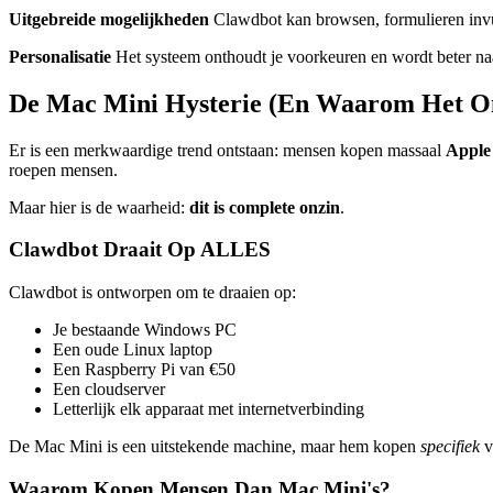
Uitgebreide mogelijkheden
Clawdbot kan browsen, formulieren invul
Personalisatie
Het systeem onthoudt je voorkeuren en wordt beter naa
De Mac Mini Hysterie (En Waarom Het On
Er is een merkwaardige trend ontstaan: mensen kopen massaal
Apple
roepen mensen.
Maar hier is de waarheid:
dit is complete onzin
.
Clawdbot Draait Op ALLES
Clawdbot is ontworpen om te draaien op:
Je bestaande Windows PC
Een oude Linux laptop
Een Raspberry Pi van €50
Een cloudserver
Letterlijk elk apparaat met internetverbinding
De Mac Mini is een uitstekende machine, maar hem kopen
specifiek
v
Waarom Kopen Mensen Dan Mac Mini's?