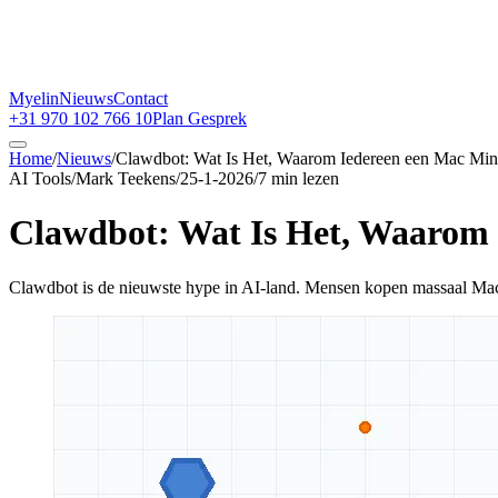
Myelin
Nieuws
Contact
+31 970 102 766 10
Plan Gesprek
Home
/
Nieuws
/
Clawdbot: Wat Is Het, Waarom Iedereen een Mac Min
AI Tools
/
Mark Teekens
/
25-1-2026
/
7
min lezen
Clawdbot: Wat Is Het, Waarom 
Clawdbot is de nieuwste hype in AI-land. Mensen kopen massaal Mac M